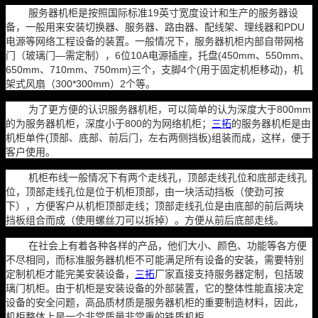
服务器机柜是按照国际标准
19
英寸宽度设计和生产的服务器设
备，一般用来安装切换器、服务器、路由器、配线架、理线器和
PDU
电源等网络工程设备的装置。一般情况下，服务器机柜内部自带网格
门（玻璃门—需定制），
6
位
10A
电源插座，托盘
(450mm
、
550mm
、
650mm
、
710mm
、
750mm)
三个，支脚
4
个
(
用于固定机柜移动
)
，机
架式风扇（
300*300mm
）
2
个等。
为了更方便的认识服务器机柜，可以简单的认为深度大于
800mm
的为服务器机柜，深度小于
800
的为网络机柜；
三拓
的服务器机柜是由
机柜单件
(
顶部、底部、前后门，左右两侧挡板
)
组装而成，这样，便于
客户使用。
机柜布线一般情况下有两个走线孔，顶部走线孔位和底部走线孔
位，顶部走线孔位是位于机柜顶部，由一块活动挡板（使劲可按
下），方便客户从机柜顶部走线；顶部走线孔位是由底部的前后两块
挡板组合而成（使用螺丝刀可以拆掉）。方便从前后底部走线。
在社会上有着各种各样的产品，他们大小、颜色、功能等各方便
不尽相同，而标准服务器机柜不可能满足所有设备的安装，需要特别
定制机柜才能完美安装设备，
三拓
厂家直接支持服务器定制，包括玻
璃门机柜。由于机柜是安装设备的外部装置，它的整体性能直接决定
设备的安全问题，高品质材质是服务器机柜的重要制造材料，因此，
机柜整体上是一个非常质量非常重的铁质机柜。