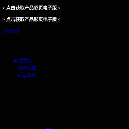
> 点击获取产品彩页电子版 <
> 点击获取产品彩页电子版 <
了解更多
滑动查看下一页
您的位置：
网站首页
>
新闻动态
>
行业资讯
三拓机柜主要分为三大类
2024-03-29 15:49:31
admin
518
壁柜机柜
产品参数