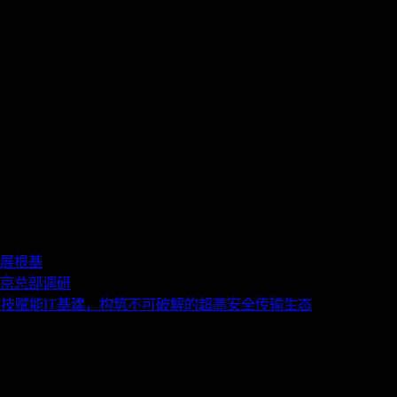
展根基
京总部调研
子科技赋能IT基建，构筑不可破解的超高安全传输生态