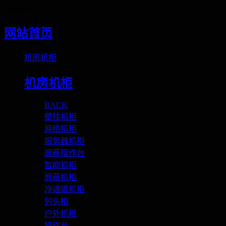
Loading
网站首页
机房机柜
机房机柜
BACK
壁挂机柜
网络机柜
服务器机柜
屏蔽操作台
智能机柜
屏蔽机柜
冷通道机柜
列头柜
户外机柜
操作台