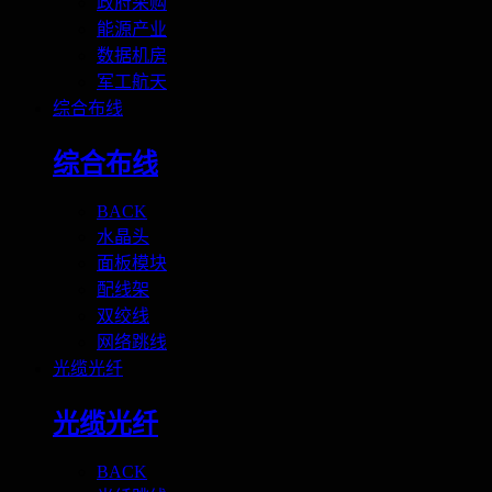
政府采购
能源产业
数据机房
军工航天
综合布线
综合布线
BACK
水晶头
面板模块
配线架
双绞线
网络跳线
光缆光纤
光缆光纤
BACK