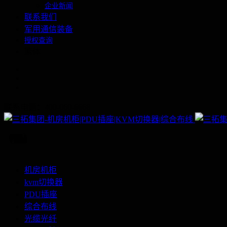
企业新闻
联系我们
军用通信装备
授权查询
繁体
联系电话：400-060-6668
机房机柜
kvm切换器
PDU插座
综合布线
光缆光纤