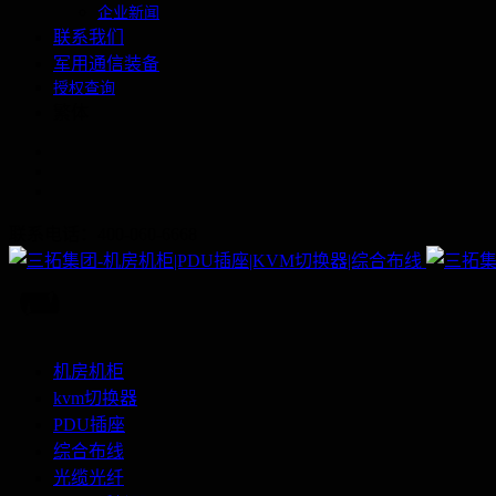
企业新闻
联系我们
军用通信装备
授权查询
繁体
联系电话：400-060-6668
机房机柜
kvm切换器
PDU插座
综合布线
光缆光纤