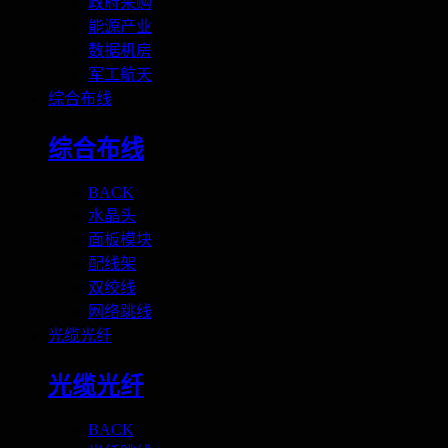
政府采购
能源产业
数据机房
军工航天
综合布线
综合布线
BACK
水晶头
面板模块
配线架
双绞线
网络跳线
光缆光纤
光缆光纤
BACK