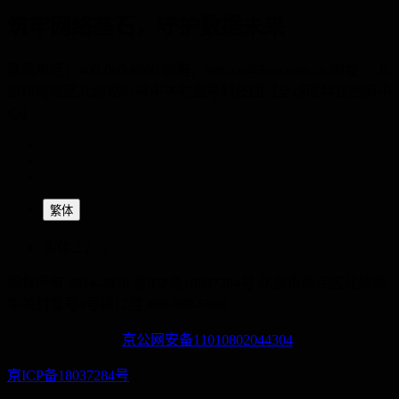
筑牢网络基石，守护数据未来
联系电话：400-060-6668 邮箱：service@3tuo.com.cn 地址： 北
京市海淀区北清路81号中关村壹号科技园【全球硬科技创新中
心】
繁体
实体工厂 :
版权所有 2014-2028 京ICP备18037284号
北京市海淀区北清路
中关村壹号4号楼12层
400-060-6668
京公网安备11010802044304
京ICP备18037284号