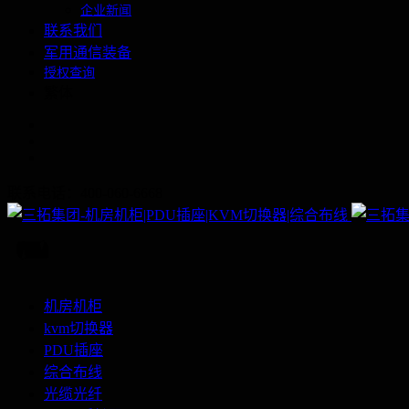
企业新闻
联系我们
军用通信装备
授权查询
繁体
联系电话：400-060-6668
机房机柜
kvm切换器
PDU插座
综合布线
光缆光纤