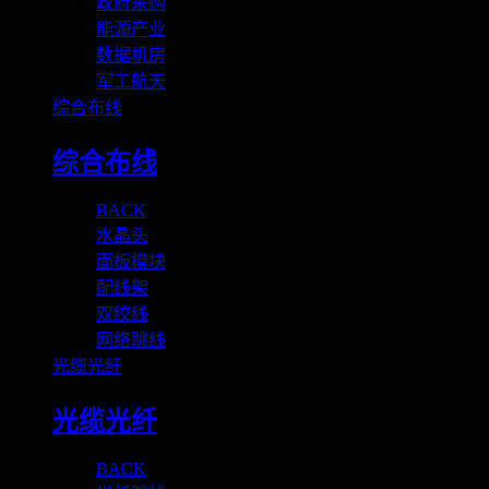
政府采购
能源产业
数据机房
军工航天
综合布线
综合布线
BACK
水晶头
面板模块
配线架
双绞线
网络跳线
光缆光纤
光缆光纤
BACK