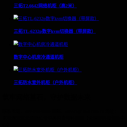
三拓T2.6642网络机柜（高2米）
三拓TL-6232p数字kvm切换器（带屏款）
数字中心机房冷通道机柜
三拓防水室外机柜（户外机柜）
筑牢网络基石，守护数据未来
联系电话：400-060-6668 邮箱：service@3tuo.com.cn 地址： 北
京市海淀区北清路81号中关村壹号科技园【全球硬科技创新中
心】