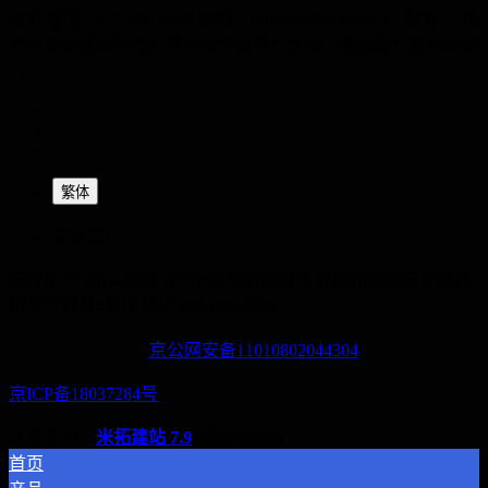
联系电话：400-060-6668 邮箱：service@3tuo.com.cn 地址： 北
京市海淀区北清路81号中关村壹号科技园【全球硬科技创新中
心】
繁体
实体工厂 :
版权所有 2014-2028 京ICP备18037284号
北京市海淀区北清路
中关村壹号4号楼12层
400-060-6668
京公网安备11010802044304
京ICP备18037284号
技术支持：
米拓建站 7.9
©2008-2026
首页