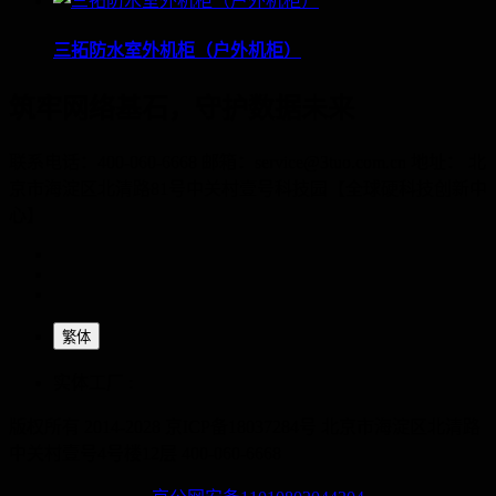
三拓防水室外机柜（户外机柜）
筑牢网络基石，守护数据未来
联系电话：400-060-6668 邮箱：service@3tuo.com.cn 地址： 北
京市海淀区北清路81号中关村壹号科技园【全球硬科技创新中
心】
繁体
实体工厂 :
版权所有 2014-2028 京ICP备18037284号
北京市海淀区北清路
中关村壹号4号楼12层
400-060-6668