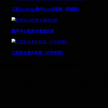
三拓TL-6232p数字kvm切换器（带屏款）
数字中心机房冷通道机柜
三拓防水室外机柜（户外机柜）
筑牢网络基石，守护数据未来
联系电话：400-060-6668 邮箱：service@3tuo.com.cn 地址： 北
京市海淀区北清路81号中关村壹号科技园【全球硬科技创新中
心】