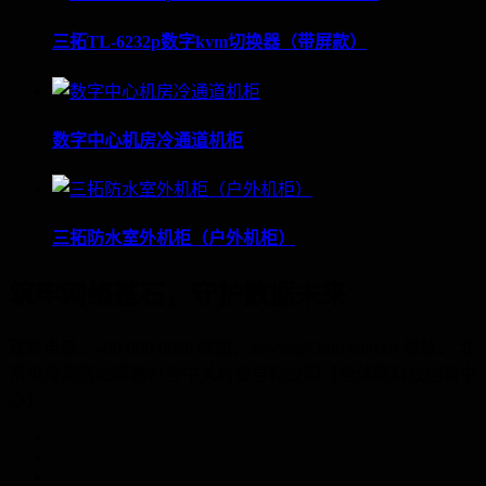
三拓TL-6232p数字kvm切换器（带屏款）
数字中心机房冷通道机柜
三拓防水室外机柜（户外机柜）
筑牢网络基石，守护数据未来
联系电话：400-060-6668 邮箱：service@3tuo.com.cn 地址： 北
京市海淀区北清路81号中关村壹号科技园【全球硬科技创新中
心】