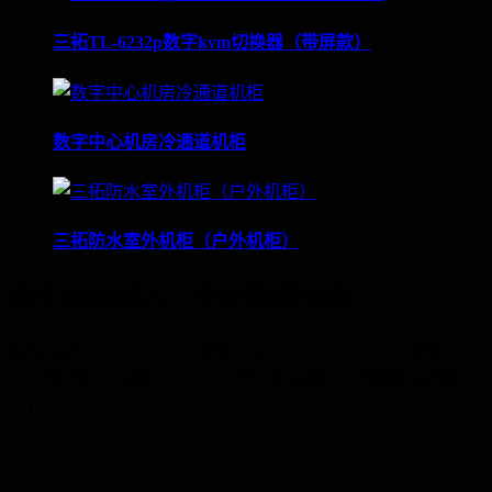
三拓TL-6232p数字kvm切换器（带屏款）
数字中心机房冷通道机柜
三拓防水室外机柜（户外机柜）
筑牢网络基石，守护数据未来
联系电话：400-060-6668 邮箱：service@3tuo.com.cn 地址： 北
京市海淀区北清路81号中关村壹号科技园【全球硬科技创新中
心】