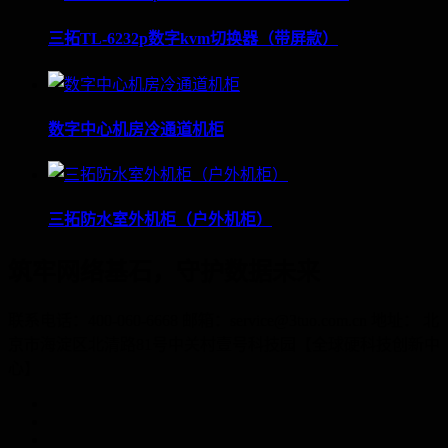
三拓TL-6232p数字kvm切换器（带屏款）
数字中心机房冷通道机柜
三拓防水室外机柜（户外机柜）
筑牢网络基石，守护数据未来
联系电话：400-060-6668 邮箱：service@3tuo.com.cn 地址： 北
京市海淀区北清路81号中关村壹号科技园【全球硬科技创新中
心】