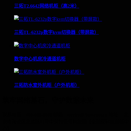
三拓T2.6642网络机柜（高2米）
三拓TL-6232p数字kvm切换器（带屏款）
数字中心机房冷通道机柜
三拓防水室外机柜（户外机柜）
筑牢网络基石，守护数据未来
联系电话：400-060-6668 邮箱：service@3tuo.com.cn 地址： 北
京市海淀区北清路81号中关村壹号科技园【全球硬科技创新中
心】