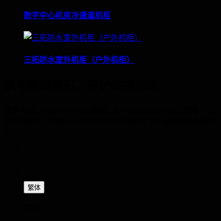
数字中心机房冷通道机柜
三拓防水室外机柜（户外机柜）
筑牢网络基石，守护数据未来
联系电话：400-060-6668 邮箱：service@3tuo.com.cn 地址： 北
京市海淀区北清路81号中关村壹号科技园【全球硬科技创新中
心】
繁体
实体工厂 :