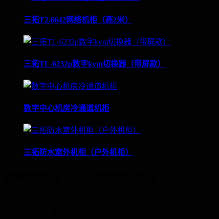
三拓T2.6642网络机柜（高2米）
三拓TL-6232p数字kvm切换器（带屏款）
数字中心机房冷通道机柜
三拓防水室外机柜（户外机柜）
筑牢网络基石，守护数据未来
联系电话：400-060-6668 邮箱：service@3tuo.com.cn 地址： 北
京市海淀区北清路81号中关村壹号科技园【全球硬科技创新中