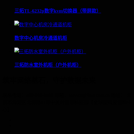
三拓TL-6232p数字kvm切换器（带屏款）
数字中心机房冷通道机柜
三拓防水室外机柜（户外机柜）
筑牢网络基石，守护数据未来
联系电话：400-060-6668 邮箱：service@3tuo.com.cn 地址： 北
京市海淀区北清路81号中关村壹号科技园【全球硬科技创新中
心】