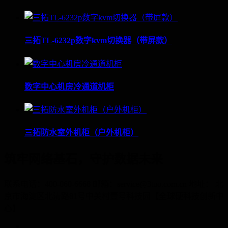
三拓TL-6232p数字kvm切换器（带屏款）
数字中心机房冷通道机柜
三拓防水室外机柜（户外机柜）
筑牢网络基石，守护数据未来
联系电话：400-060-6668 邮箱：service@3tuo.com.cn 地址： 北
京市海淀区北清路81号中关村壹号科技园【全球硬科技创新中
心】