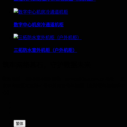
数字中心机房冷通道机柜
三拓防水室外机柜（户外机柜）
筑牢网络基石，守护数据未来
联系电话：400-060-6668 邮箱：service@3tuo.com.cn 地址： 北
京市海淀区北清路81号中关村壹号科技园【全球硬科技创新中
心】
繁体