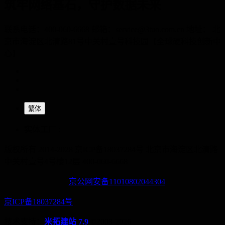
筑牢网络基石，守护数据未来
联系电话：400-060-6668 邮箱：service@3tuo.com.cn 地址： 北
京市海淀区北清路81号中关村壹号科技园【全球硬科技创新中
心】
繁体
实体工厂 :
版权所有 2014-2028 京ICP备18037284号
北京市海淀区北清路
中关村壹号4号楼12层
400-060-6668
京公网安备11010802044304
京ICP备18037284号
技术支持：
米拓建站 7.9
©2008-2026