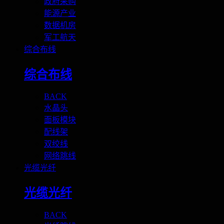
政府采购
能源产业
数据机房
军工航天
综合布线
综合布线
BACK
水晶头
面板模块
配线架
双绞线
网络跳线
光缆光纤
光缆光纤
BACK