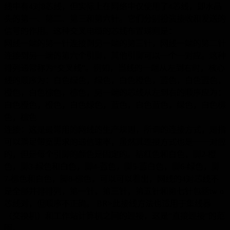
线中有4对8芯线，但实际上在网络中仅使用了4芯线，即水晶
头的第一、第二、第三和第六针。它们分别扮演接收和发送的
信号的作用。这种交叉电缆的芯线布置规则是：
网线一端的第一针连接到另一端的第三针，网线一端的第二针
连接到另一端的第六个引脚，其他引脚可以一个一对应。这种
排列通常称为“交叉线”。例如，当线的一端从左到右时，核心
线的顺序为：白色绿色，绿色，白色橙色，蓝色，白色蓝色，
橙色，白色棕色，棕色，另一端的芯线从左到右的顺序应为：
白色橙色，橙色，白色绿色，蓝色，白色蓝色，绿色，白色棕
色，棕色
连接：这是最常用的网线的生产规则，所谓的连接方式，是指
可以满足带宽需求的通信速率，虽然其连接方式也是一一对应
的，但是每个引脚的颜色是固定的。桔红色和白色，脚2-橙
色，脚3-绿色和白色，脚4-蓝色，脚5-蓝白色，脚6-绿色，脚
7-棕色和白色，脚8-棕色，可以可以看出，网线的4对芯线不
是全部并排排列，第一针，第三针，第五针和第七针包括tw o
芯线对，但顺序不正确。 BR>此接线方法也适用于集线器
（交换机）和工作站计算机之间的连接，这是“直接连接”的范
围。