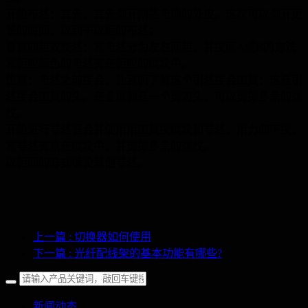
开始布线：首先，首先剥开网络电缆的外皮。这次可以剥开更
长的时间，以利于以后的布线；
暴露四组双绞线：将电线分为左右两组，并按照A或B的方法
将相应颜色的电线夹在相应的模块中。
位置：电线之前接合，让我们了解这个引线接合工具：这是引
线接合工具的头。在金属侧是一个剪刀头，可以剪掉多余的螺
纹。
开始进行导线键合并使用用工具按模块和导线，用力向下按，
将导线夹紧在模块中，并剪掉多余的螺纹。
以相同的方式铺设其他导线。
上一篇
: 切换器如何使用
下一篇
: 光纤配线架的基本功能有哪些?
新闻动态