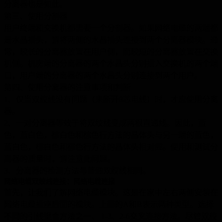
分离器也是如此。
第三、使用分割器
用户终端和交换机都需要一个分割器。如果网络电缆的两端都
是水晶插头，请将两侧的水晶插头连接到两个分离器模块。通
常，较长的分离器放置在用户侧，而较短的分离器放置在交换
机侧。机房端的分离器的两个水晶头分别插入交换机的两个端
口，用户端的分离器的两个水晶头分别连接到两个用户。
第四、使用分离器的注意事项和判断
1
、仅当双绞线没有问题（未断开8芯电线）时，才应使用分离
器。
2
、一对分离器等效于将双绞线变成两根直通线。因此，蓝
色，蓝白色，棕白色和棕色行方法的晶体头与另一端的蓝色，
蓝白色，棕白色和棕色行方法的晶体头相对应。使用和测试分
离器的质量时，请注意此问题。
3
、分离器的检测方法与普通双绞线相同。
网络电缆双绞线连接：网络电缆连接
首先，让我们了解网络电缆模块。这是在家中左右两侧安装在
网络电缆插座后面的模块。上面的A和B表示两种类型。选择
不同的引线键合方法之一、 1-3、2-6交叉连接方法。尽管双绞