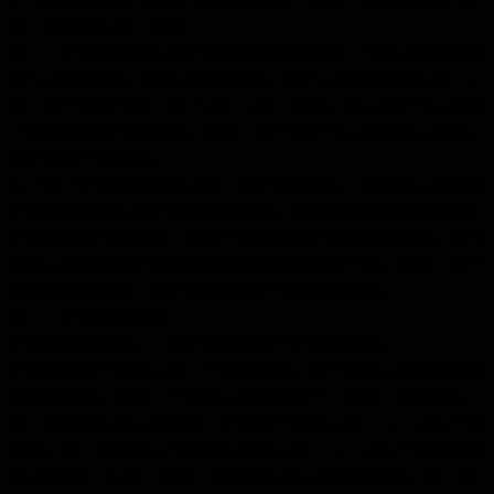
B
：绿色和白色、绿色、橙色和白色、蓝色、蓝色和白色、橙
色、棕色和白色、棕色
第一、分离器原理在我们使用的太网网络中，传输边界质量最
低为5类双绞线。它由4对8芯组成。我们只使用其中的4条（2
对）进行数据传输，剩下4条（2对）线路。所以我们可以用剩
下的四条线来传输数据。这样，两个用户可以同时接入网线。
我们通常不这样用。
在了解了分离器的原理之后，我们应该明白，网络中心制造的
分离器仍然允许用户单独享受电路。它将网络线路中的8条线
分成两条线传输数据，因此不会影响用户的网速和带宽。这与
通常从外部购买分支连接器的方式有本质的不同。因此，这不
会导致连接到同一对分隔符的用户无法相互访问。
第二、分离器的组成
分离器成对使用。一对分离器由两个分离器组成。
分离器由两个水晶头和一个模块组成。两个水晶头通过双绞线
连接到模块。其中一个水晶头排列成四行：蓝色，蓝色和白
色，棕色和白色以及棕色，分别位于水晶头的1、2、3和6个插
槽中。另一种水晶头布置是在水晶头的1、2、3和6个插槽中具
有4根绿色，白色，绿色，橙色和白色以及橙色的线。另一对