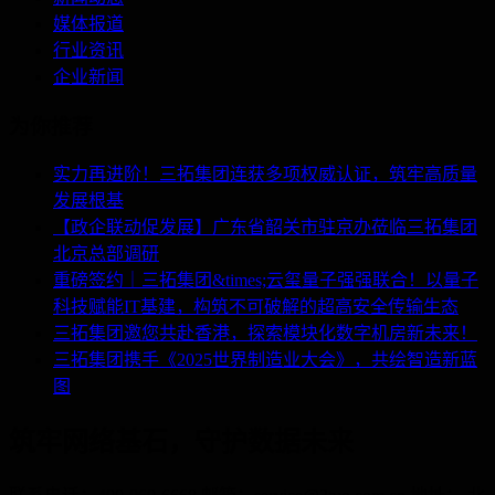
媒体报道
行业资讯
企业新闻
为你推荐
实力再进阶！三拓集团连获多项权威认证，筑牢高质量
发展根基
【政企联动促发展】广东省韶关市驻京办莅临三拓集团
北京总部调研
重磅签约｜三拓集团&times;云玺量子强强联合！以量子
科技赋能IT基建，构筑不可破解的超高安全传输生态
三拓集团邀您共赴香港，探索模块化数字机房新未来！
三拓集团携手《2025世界制造业大会》，共绘智造新蓝
图
筑牢网络基石，守护数据未来