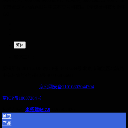
联系电话：400-060-6668 邮箱：service@3tuo.com.cn 地址： 北
京市海淀区北清路81号中关村壹号科技园【全球硬科技创新中
心】
繁体
实体工厂 :
版权所有 2014-2028 京ICP备18037284号
北京市海淀区北清路
中关村壹号4号楼12层
400-060-6668
京公网安备11010802044304
京ICP备18037284号
技术支持：
米拓建站 7.9
©2008-2026
首页
产品