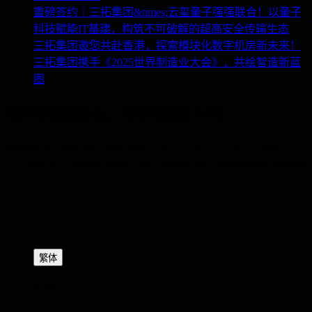
重磅签约｜三拓集团&times;云玺量子强强联合！以量子
科技赋能IT基建，构筑不可破解的超高安全传输生态
三拓集团邀您共赴香港，探索模块化数字机房新未来！
三拓集团携手《2025世界制造业大会》，共绘智造新蓝
图
筑牢网络基石，守护数据未来
联系电话：400-060-6668 邮箱：service@3tuo.com.cn 地址： 北
京市海淀区北清路81号中关村壹号科技园【全球硬科技创新中
心】
繁体
实体工厂 :