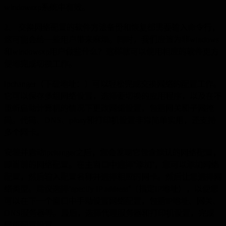
windowsxp
系统中有效。
2
、
交换网络配置的软件方法备份和恢复都需要输入命令行，
这可能会给一些用户带来麻烦。同时，我们应该为非
windows
和
windowsxp
用户做些什么？这样就可以使用相应的软件更方
便地完成切换工作。
Ipchanger
（下载地址：）可以轻松完成交换网络的配置工作。
它可以保存多组网络设置，选择要切换的应用程序，以及在不
重新启动计算机的情况下更改网络设置，包括网关和子网掩
码。代码、
DNS
、
pfosy
和打印机设置非常简单实用，还支持
多个网卡。
安装并启动
ipchanger
之后，您会发现它包含默认的网络配置，
即当前的网络配置。在主窗口中选择“添加”，您可以添加网络
配置，然后输入配置名称并选择相应的网卡。然后让您选择网
络类型。建议选择“
specify IP address
”（指定
IP
地址），以便您
可以在下一个窗口
中手动设置网络配置，包括
IP
地址、网关、
DNS
服务器等。最后，选择代理服务器和打印机设置，完成
网络配置设置。