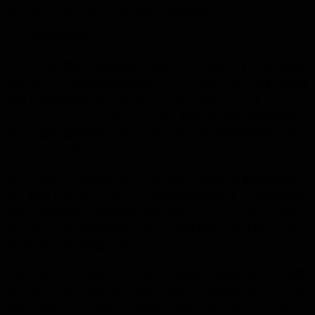
化真烦人。这需要工具来快速切换网络协议。
1.
交换网络配置的命令方法
首先，当然要备份网络配置。例如，您在家和工作中使用的网
络配置不同，因此需要分别备份它们。首先，将计算机的网络
设置为家庭网络配置，然后在
DOS
窗口中输入“
Netsh
cinterfaemp>
；
D:C
”主页
.txt
。当然，您也可以指定其他存储位
置来完成家庭网络配置备份。您还可以将设备的网络配置备份
为“
office.txt
文件“文件。
备份完成后，切换相对简单。如果此时需要设置家庭网络配
置，请输入“
Netsh FD:
主页
.txt
完成家庭网络配置；如果需要设
置单元网络配置，请将配置文件更改为
office.txt
文件“。”如果
每次进入命令行都很麻烦，您可以创建相应的批处理文件并直
接运行它来完成配置工作。
注意：备份工作需要在
DOS
窗口中完成。直接在“运行”对话框
的命令行中输入命令是无效的，但您可以直接在“运行”对话框
中输入恢复工作。同时，这种命令切换方法只在
windows
和