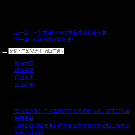
上一篇
: 一步搞定KVM切换器机房设备方案
下一篇
: 网线双绞线的接法？
新闻动态
媒体报道
行业资讯
企业新闻
为你推荐
实力再进阶！三拓集团连获多项权威认证，筑牢高质量
发展根基
【政企联动促发展】广东省韶关市驻京办莅临三拓集团
北京总部调研