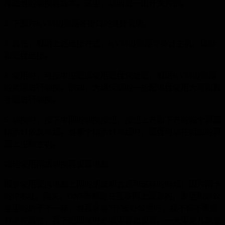
择适当的切换器版本。这里，以两进一出开关为例。
2.
下图为
KVM
切换器各接口的连接说明。
3.
首先，根据上述连接方式，
KVM
切换器与多台主机、鼠标
和键盘连接。
4.
使用时，可按中控键或使用键盘快捷键，根据
KVM
切换器
的类型进行切换。例如，大唐保镖的一些配电盘使用大写和数
字键进行切换。
5.
切换时，按下中间的切换按钮，按钮上方和下方的四个界面
指示灯依次亮起。当哪个指示灯亮起时，键盘可以在相应的界
面上控制主机。
如何使用网络切换器设置电脑
很多使用便携电脑上网的朋友都会遇到这样的麻烦：因为网卡
的
IP
地址、网关、
DNS
等都是在互联网上设置的，家里和办公
室里的房子不一样，当我拿着“书”去办公室时，我不得不重置
TCP/IP
属性，我下班回家时必须重置此设置。一天重复几次变