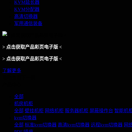
KVM延长器
KVM分配器
高清切换器
军用通信装备
> 点击获取产品彩页电子版 <
> 点击获取产品彩页电子版 <
了解更多
滑动查看下一页
产品中心
全部
机房机柜
全部
壁挂机柜
网络机柜
服务器机柜
屏蔽操作台
智能机
kvm切换器
全部
标准kvm切换器
高清kvm切换器
远程kvm切换器
网络
PDU插座