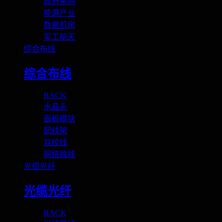
政府采购
能源产业
数据机房
军工航天
综合布线
综合布线
BACK
水晶头
面板模块
配线架
双绞线
网络跳线
光缆光纤
光缆光纤
BACK