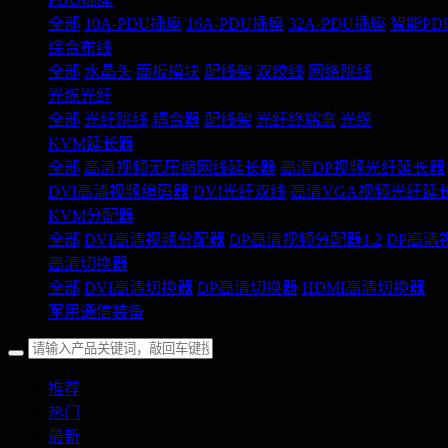
全部
10A-PDU插座
16A-PDU插座
32A-PDU插座
智能PD
综合布线
全部
水晶头
面板模块
配线架
双绞线
网络跳线
光缆光纤
全部
光纤跳线
耦合器
配线架
光纤终端盒
光缆
KVM延长器
全部
高清视频无压缩网线延长器
高清DP视频光纤延长器
DVI高清视频编码器
DVI光纤双线
高清VGA视频光纤延
KVM分配器
全部
DVI高清视频分配器
DP高清视频分配器1.2
DP高清
高清切换器
全部
DVI高清切换器
DP高清切换器
HDMI高清切换器
军用通信装备
推荐
热门
最新